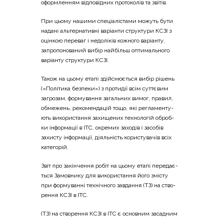
оформ­ле­н­ням від­по­від­них про­то­ко­лів та звітів.
При цьо­му наши­ми спе­ці­а­лі­ста­ми можуть бути
нада­ні аль­тер­на­тив­ні варі­ан­ти стру­кту­ри КСЗІ з
оцін­кою пере­ваг і недо­лі­ків кожно­го варі­ан­ту,
запро­по­но­ва­ний вибір най­більш опти­маль­но­го
варі­ан­ту стру­кту­ри КСЗІ.
Також на цьо­му ета­пі здій­сню­є­ться вибір рішень
(«Полі­ти­ка без­пе­ки») з про­ти­дії всім сут­тє­вим
загро­зам, фор­му­ва­н­ня загаль­них вимог, пра­вил,
обме­жень, реко­мен­да­цій тощо, які регла­мен­ту­
ють вико­ри­ста­н­ня захи­ще­них техно­ло­гій оброб­
ки інфор­ма­ції в ІТС, окре­мих захо­дів і засо­бів
захи­сту інфор­ма­ції, діяль­ність кори­сту­ва­чів всіх
категорій.
Звіт про закін­че­н­ня робіт на цьо­му ета­пі пере­да­є­
ться Замов­ни­ку для вико­ри­ста­н­ня його змі­сту
при фор­му­ван­ні техні­чно­го зав­да­н­ня (ТЗ) на ство­
ре­н­ня КСЗІ в ІТС.
(ТЗ) на ство­ре­н­ня КСЗІ в ІТС є основ­ним заса­дним