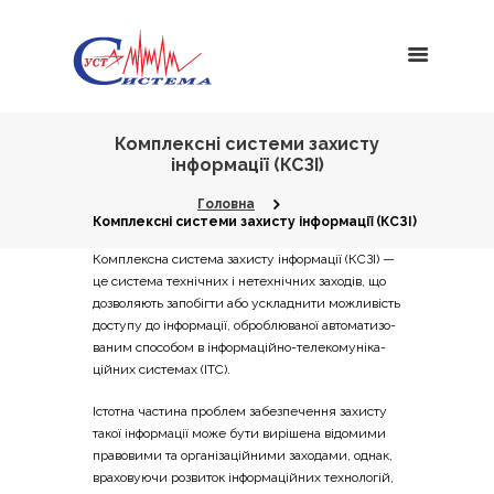
Комплексні системи захисту
інформації (КСЗІ)
Головна
Комплексні системи захисту інформації (КСЗІ)
Ком­пле­ксна систе­ма захи­сту інфор­ма­ції (КСЗІ) —
це систе­ма техні­чних і нете­хні­чних захо­дів, що
дозво­ля­ють запо­біг­ти або ускла­дни­ти можли­вість
досту­пу до інфор­ма­ції, обро­блю­ва­ної авто­ма­ти­зо­
ва­ним спосо­бом в інфор­ма­цій­но-теле­ко­му­ні­ка­
цій­них систе­мах (ІТС).
Істо­тна части­на про­блем забез­пе­че­н­ня захи­сту
такої інфор­ма­ції може бути вирі­ше­на відо­ми­ми
пра­во­ви­ми та орга­ні­за­цій­ни­ми захо­да­ми, однак,
вра­хо­ву­ю­чи роз­ви­ток інфор­ма­цій­них техно­ло­гій,