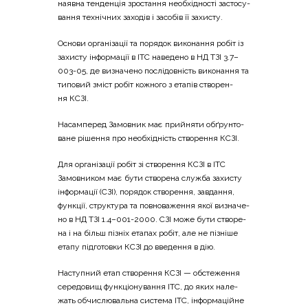
наяв­на тен­ден­ція зро­ста­н­ня необ­хі­дно­сті засто­су­
ва­н­ня техні­чних захо­дів і засо­бів її захисту.
Осно­ви орга­ні­за­ції та поря­док вико­на­н­ня робіт із
захи­сту інфор­ма­ції в ІТС наве­де­но в НД ТЗІ 3.7–
003-05, де визна­че­но послі­дов­ність вико­на­н­ня та
типо­вий зміст робіт кожно­го з ета­пів ство­ре­н­
ня КСЗІ.
Насам­пе­ред Замов­ник має прийня­ти обґрун­то­
ва­не ріше­н­ня про необ­хі­дність ство­ре­н­ня КСЗІ.
Для орга­ні­за­ції робіт зі ство­ре­н­ня КСЗІ в ІТС
Замов­ни­ком має бути ство­ре­на слу­жба захи­сту
інфор­ма­ції (СЗІ), поря­док ство­ре­н­ня, зав­да­н­ня,
фун­кції, стру­кту­ра та пов­но­ва­же­н­ня якої визна­че­
но в НД ТЗІ 1.4–001-2000. СЗІ може бути ство­ре­
на і на більш пізніх ета­пах робіт, але не пізні­ше
ета­пу під­го­тов­ки КСЗІ до вве­де­н­ня в дію.
Насту­пний етап ство­ре­н­ня КСЗІ — обсте­же­н­ня
сере­до­вищ фун­кціо­ну­ва­н­ня ІТС, до яких нале­
жать обчи­слю­валь­на систе­ма ІТС, інфор­ма­цій­не