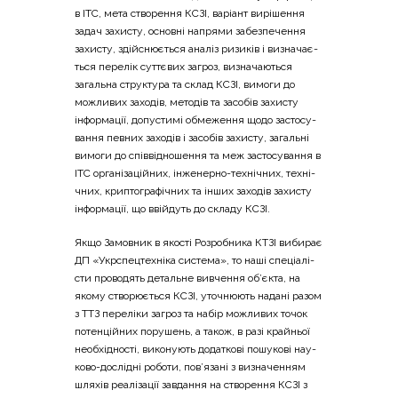
в ІТС, мета ство­ре­н­ня КСЗІ, варі­ант вирі­ше­н­ня
задач захи­сту, основ­ні напря­ми забез­пе­че­н­ня
захи­сту, здій­сню­є­ться ана­ліз ризи­ків і визна­ча­є­
ться пере­лік сут­тє­вих загроз, визна­ча­ю­ться
загаль­на стру­кту­ра та склад КСЗІ, вимо­ги до
можли­вих захо­дів, мето­дів та засо­бів захи­сту
інфор­ма­ції, допу­сти­мі обме­же­н­ня щодо засто­су­
ва­н­ня пев­них захо­дів і засо­бів захи­сту, загаль­ні
вимо­ги до спів­від­но­ше­н­ня та меж засто­су­ва­н­ня в
ІТС орга­ні­за­цій­них, інже­нер­но-техні­чних, техні­
чних, кри­пто­гра­фі­чних та інших захо­дів захи­сту
інфор­ма­ції, що ввій­дуть до скла­ду КСЗІ.
Якщо Замов­ник в яко­сті Роз­ро­бни­ка КТЗІ виби­рає
ДП «Укр­спе­цте­хні­ка систе­ма», то наші спе­ці­а­лі­
сти про­во­дять деталь­не вивче­н­ня об’єкта, на
яко­му ство­рю­є­ться КСЗІ, уто­чню­ють нада­ні разом
з ТТЗ пере­лі­ки загроз та набір можли­вих точок
потен­цій­них пору­шень, а також, в разі край­ньої
необ­хі­дно­сті, вико­ну­ють дода­тко­ві пошу­ко­ві нау­
ко­во-дослі­дні робо­ти, пов’язані з визна­че­н­ням
шля­хів реа­лі­за­ції зав­да­н­ня на ство­ре­н­ня КСЗІ з