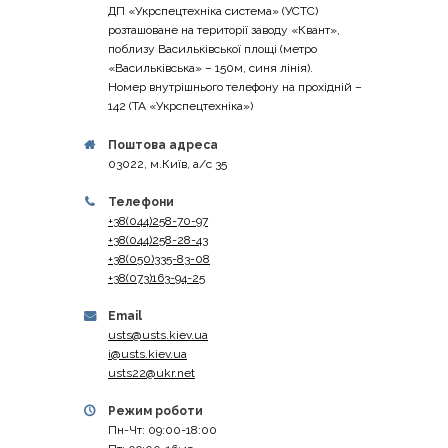
ДП «Укрспецтехніка система» (УСТС)
розташоване на території заводу «Квант»,
поблизу Васильківської площі (метро
«Васильківська» – 150м, синя лінія).
Номер внутрішнього телефону на прохідній –
142 (ТА «Укрспецтехніка»)
Поштова адреса
03022, м.Київ, а/с 35
Телефони
+38(044)258-70-97
+38(044)258-28-43
+38(050)335-83-08
+38(073)163-94-25
Email
usts@usts.kiev.ua
i@usts.kiev.ua
usts22@ukr.net
Режим роботи
Пн-Чт: 09:00-18:00