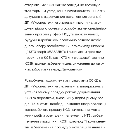
ство­рю­ва­них КСЗІ май­же зав­жди не вра­хо­ву­ю­
ться тер­мі­ни узго­дже­н­ня поча­тко­вих та кін­це­вих
доку­мен­тів в дер­жав­них регу­лю­ю­чих орга­нах)
ДП «Укр­спе­цте­хні­ка систе­ма», маю­чи нала­го­
дже­ні діло­ві сто­сун­ки з роз­ро­бни­ка­ми спе­ці­а­лі­зо­
ва­них про­грам у сфе­рі НСД та захи­сту даних,
буду­чи виро­бни­ком пра­кти­чно пов­но­го необ­хі­
дно­го набо­ру засо­бів техні­чно­го захи­сту інфор­ма­
ції (ЗТЗІ) серії «БАЗАЛЬТ» і вико­нав­ши деся­тки
про­е­ктів як КСЗІ, так і КТЗІ (як скла­до­вої части­ни
КСЗІ), зав­жди забез­пе­чу­ва­ла вико­на­н­ня дого­вір­
них зобов’язань перед Замовником.
Роз­ро­бле­на і оформ­ле­на за пра­ви­ла­ми ЄСКД в
ДП «Укр­спе­цте­хні­ка систе­ма» та затвер­дже­на в
уста­нов­ле­но­му поряд­ку робо­ча доку­мен­та­ція
КСЗІ за пере­лі­ком, вка­за­ним у від­по­від­но­му роз­
ді­лі ТЗ, містить необ­хі­дні ріше­н­ня щодо реа­лі­за­ції
техно­ро­бо­чо­го про­е­кту КСЗІ, вико­на­н­ня мон­та­
жних робіт з роз­мі­ще­н­ня еле­мен­тів КТЗІ, забез­
пе­че­н­ня управ­лі­н­ня КСЗІ і вза­є­мо­дії її ком­по­нен­
тів, забез­пе­че­н­ня про­це­дур інста­ля­ції та іні­ці­а­лі­