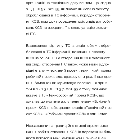
орга­ні­за­цій­но-техні­чним доку­мен­том, що, згі­дно
з НД ТЗІ 3.7–001-99, визна­чає вимо­ги із захи­сту
обро­блю­ва­ної в ІТС інфор­ма­ції, поря­док ство­ре­н­
ня КСЗІ, поря­док про­ве­де­н­ня всіх видів випро­бу­
вань КСЗІ та вве­де­н­ня її в екс­плу­а­та­цію в скла­
ді ІТС.
В зале­жно­сті від типу ІТС та видів і об’ємів обро­
блю­ва­ної в ІТС інфор­ма­ції, вико­на­н­ня про­е­кту
КСЗІ на осно­ві ТЗ на ство­ре­н­ня КСЗІ в зале­жно­сті
від ста­дії ство­ре­н­ня ІТС також може мати від­по­
від­ні ета­пи — ескі­зний про­ект, техні­чний про­ект,
робо­чий про­ект, але, вра­хо­ву­ю­чи реа­лії сьо­го­де­
н­ня, Замов­ник вико­ри­сто­вує поло­же­н­ня при­мі­
тки в 6.4.1.3 НД ТЗІ 3.7–001-99, а тому зазви­чай
вка­зує в ТЗ «Техно­ро­бо­чий про­ект КСЗІ», що
озна­чає допу­сти­ме вилу­че­н­ня ета­пу «Ескі­зний
про­ект КСЗІ» і об’єднання ета­пів «Техні­чний про­
ект КСЗІ» і «Робо­чий про­ект КСЗІ» в один етап.
Незва­жа­ю­чи на тра­ди­цій­но сти­слі стро­ки вико­
на­н­ня робіт зі ство­ре­н­ня КСЗІ (в пере­ва­жній біль­
шо­сті дого­во­рів між Замов­ни­ком і Вико­нав­цем