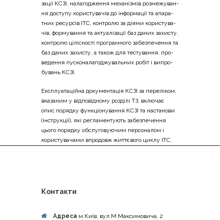
за­ції КСЗІ, нала­го­дже­н­ня меха­ні­змів роз­ме­жу­ва­н­
ня досту­пу кори­сту­ва­чів до інфор­ма­ції та апа­ра­
тних ресур­сів ІТС, кон­тро­лю за дія­ми кори­сту­ва­
чів, фор­му­ва­н­ня та акту­а­лі­за­ції баз даних захи­сту,
кон­тро­лю цілі­сно­сті про­грам­но­го забез­пе­че­н­ня та
баз даних захи­сту, а також для тесту­ва­н­ня, про­
ве­де­н­ня пуско­на­ла­го­джу­валь­них робіт і випро­
бу­вань КСЗІ.
Екс­плу­а­та­цій­на доку­мен­та­ція КСЗІ за пере­лі­ком,
вка­за­ним у від­по­від­но­му роз­ді­лі ТЗ, вклю­чає
опис поряд­ку фун­кціо­ну­ва­н­ня КСЗІ та наста­но­ви
(інстру­кції), які регла­мен­ту­ють забез­пе­че­н­ня
цьо­го поряд­ку обслу­го­ву­ю­чим пер­со­на­лом і
кори­сту­ва­ча­ми впро­довж жит­тє­во­го циклу ІТС.
Контакти
Адреса
м.Київ, вул.М.Максимовича, 2