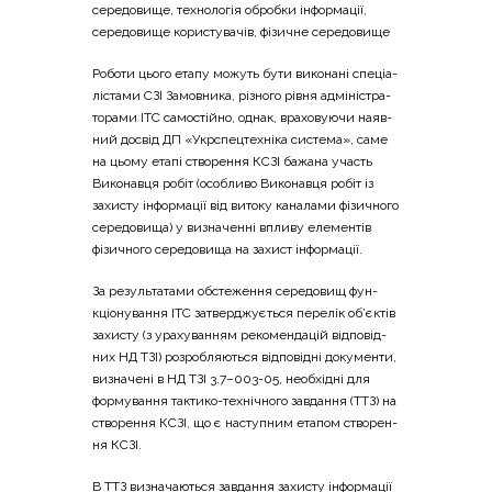
сере­до­ви­ще, техно­ло­гія оброб­ки інфор­ма­ції,
сере­до­ви­ще кори­сту­ва­чів, фізи­чне середовище
Робо­ти цьо­го ета­пу можуть бути вико­на­ні спе­ці­а­
лі­ста­ми СЗІ Замов­ни­ка, різно­го рів­ня адмі­ні­стра­
то­ра­ми ІТС само­стій­но, однак, вра­хо­ву­ю­чи наяв­
ний досвід ДП «Укр­спе­цте­хні­ка систе­ма», саме
на цьо­му ета­пі ство­ре­н­ня КСЗІ бажа­на участь
Вико­нав­ця робіт (осо­бли­во Вико­нав­ця робіт із
захи­сту інфор­ма­ції від вито­ку кана­ла­ми фізи­чно­го
сере­до­ви­ща) у визна­чен­ні впли­ву еле­мен­тів
фізи­чно­го сере­до­ви­ща на захист інформації.
За резуль­та­та­ми обсте­же­н­ня сере­до­вищ фун­
кціо­ну­ва­н­ня ІТС затвер­джу­є­ться пере­лік об’єктів
захи­сту (з ура­ху­ва­н­ням реко­мен­да­цій від­по­від­
них НД ТЗІ) роз­ро­бля­ю­ться від­по­від­ні доку­мен­ти,
визна­че­ні в НД ТЗІ 3.7–003-05, необ­хі­дні для
фор­му­ва­н­ня такти­ко-техні­чно­го зав­да­н­ня (ТТЗ) на
ство­ре­н­ня КСЗІ, що є насту­пним ета­пом ство­ре­н­
ня КСЗІ.
В ТТЗ визна­ча­ю­ться зав­да­н­ня захи­сту інфор­ма­ції