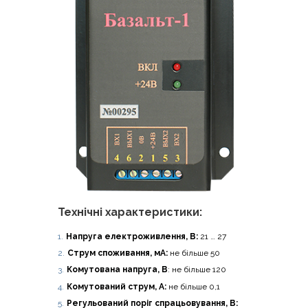
Технічні характеристики:
Напру­га еле­ктро­жив­ле­н­ня, В:
21 … 27
Струм спо­жи­ва­н­ня, мА:
не біль­ше 50
Кому­то­ва­на напру­га, В
: не біль­ше 120
Кому­то­ва­ний струм, А:
не біль­ше 0,1
Регу­льо­ва­ний поріг спра­цьо­ву­ва­н­ня, В: