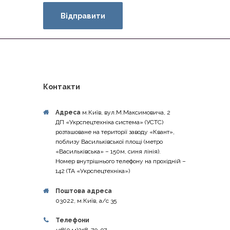
Контакти
Адреса
м.Київ, вул.М.Максимовича, 2
ДП «Укрспецтехніка система» (УСТС)
розташоване на території заводу «Квант»,
поблизу Васильківської площі (метро
«Васильківська» – 150м, синя лінія).
Номер внутрішнього телефону на прохідній –
142 (ТА «Укрспецтехніка»)
Поштова адреса
03022, м.Київ, а/с 35
Телефони
+38(044)258-70-97