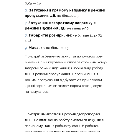
0,05 — 1,5
Зату­ха­н­ня в пря­мо­му напрям­ку в режи­мі
про­пу­ска­н­ня, дБ:
не біль­ше 1,5
Зату­ха­н­ня в зво­ро­тно­му напрям­ку в
режи­мі від­сі­ка­н­ня, дБ:
не мен­ше 90
Габа­ри­тні роз­мі­ри, мм:
не біль­ше 113 x 72
x 28
Маса, кг:
не біль­ше 0,3
При­стрій забез­пе­чує захист за допо­мо­гою роз­
ми­ка­н­ня лінії керо­ва­ним опто­еле­ктрон­ним кому­
та­то­ром (режим від­сі­ка­н­ня) і нор­маль­ну робо­ту
лінії в режи­мі про­пу­ска­н­ня. Пере­ми­ка­н­ня в
режим про­пу­ска­н­ня від­бу­ва­є­ться при пере­ви­
щен­ні кори­сним сигна­лом поро­га спра­цьо­ву­ва­н­
ня комутатора.
При­стрій вми­ка­є­ться в роз­рив дво­про­во­до­вої
лінії і не впли­ває на робо­ту систем зв’яз­ку, як в
пасив­но­му, так і в робо­чо­му ста­ні. В робо­чий
стан при­стрій при­во­ди­ться пода­чею напру­ги