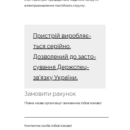
еле­ктро­жив­ле­н­ня постій­но­го струму.
При­стрій виро­бля­є­
ться серій­но.
Дозво­ле­ний до засто­
су­ва­н­ня Держ­спец­
зв’яз­ку України.
Замовити рахунок
Пов­на назва орга­ні­за­ції-замов­ни­ка (обо­в’яз­ко­во)
Кон­та­ктна осо­ба (обо­в’яз­ко­во)