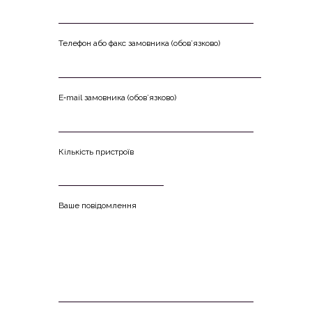
Теле­фон або факс замов­ни­ка (обо­в’яз­ко­во)
Е‑mail замов­ни­ка (обо­в’яз­ко­во)
Кіль­кість пристроїв
Ваше повідомлення