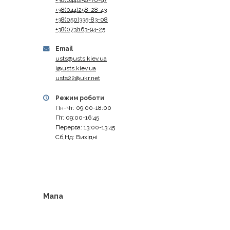
+38(044)258-28-43
+38(050)335-83-08
+38(073)163-94-25
Email
usts@usts.kiev.ua
i@usts.kiev.ua
usts22@ukr.net
Режим роботи
Пн-Чт: 09:00-18:00
Пт: 09:00-16:45
Перерва: 13:00-13:45
Сб,Нд: Вихідні
Мапа