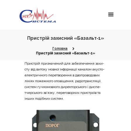
Пристрій захисний «Базальт‑1»
Головна
Пристрій захисний «Базальт‑1»
При­стрій при­зна­че­ний для забез­пе­че­н­ня захи­
сту від вито­ку мов­ної інфор­ма­ції кана­лом аку­сто­
еле­ктри­чно­го пере­тво­ре­н­ня в дво­про­во­до­вих
ліні­ях поже­жно­го опо­ві­ще­н­ня, радіо­транс­ля­ції,
систем гучно­мов­но­го дире­ктор­сько­го і дис­пе­
тчер­сько­го зв’яз­ку, пере­го­вор­них при­стро­їв та
інших поді­бних систем.