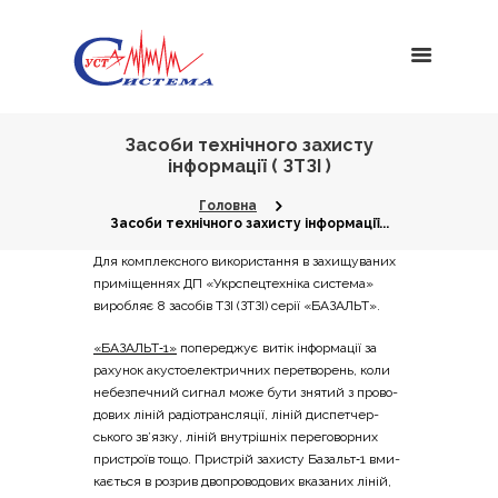
Засоби технічного захисту
інформації ( ЗТЗІ )
Головна
Засоби технічного захисту інформації...
Для ком­пле­ксно­го вико­ри­ста­н­ня в захи­щу­ва­них
при­мі­ще­н­нях ДП «Укр­спе­цте­хні­ка систе­ма»
виро­бляє 8 засо­бів ТЗІ (ЗТЗІ) серії «БАЗАЛЬТ».
«БАЗАЛЬТ‑1»
попе­ре­джує витік інфор­ма­ції за
раху­нок аку­сто­еле­ктри­чних пере­тво­рень, коли
небез­пе­чний сигнал може бути зня­тий з про­во­
до­вих ліній радіо­транс­ля­ції, ліній дис­пе­тчер­
сько­го зв’язку, ліній вну­трі­шніх пере­го­вор­них
при­стро­їв тощо. При­стрій захи­сту Базальт‑1 вми­
ка­є­ться в роз­рив дво­про­во­до­вих вка­за­них ліній,