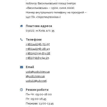
поблизу Васильківської площі (метро
«Васильківська» – 150м, синя лінія).
Номер внутрішнього телефону на прохідній –
142 (ТА «Укрспецтехніка»)
Поштова адреса
03022, м.Київ, а/с 35
Телефони
+38(044)258-70-97
+38(044)258-28-43
+38(050)335-83-08
+38(073)163-94-25
Email
usts@usts.kiev.ua
i@usts.kiev.ua
usts22@ukr.net
Режим роботи
Пн-Чт: 09:00-18:00
Пт: 09:00-16:45
Перерва: 13:00-13:45