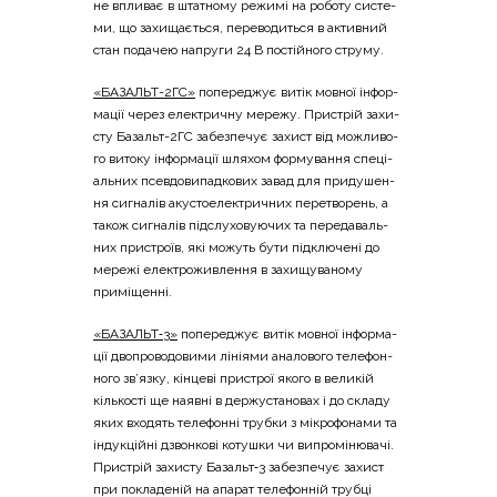
не впли­ває в шта­тно­му режи­мі на робо­ту систе­
ми, що захи­ща­є­ться, пере­во­ди­ться в актив­ний
стан пода­чею напру­ги 24 В постій­но­го струму.
«БАЗАЛЬТ-2ГС»
попе­ре­джує витік мов­ної інфор­
ма­ції через еле­ктри­чну мере­жу. При­стрій захи­
сту Базальт-2ГС забез­пе­чує захист від можли­во­
го вито­ку інфор­ма­ції шля­хом фор­му­ва­н­ня спе­ці­
аль­них псев­до­ви­пад­ко­вих завад для при­ду­ше­н­
ня сигна­лів аку­сто­еле­ктри­чних пере­тво­рень, а
також сигна­лів під­слу­хо­ву­ю­чих та пере­да­валь­
них при­стро­їв, які можуть бути під­клю­че­ні до
мере­жі еле­ктро­жив­ле­н­ня в захи­щу­ва­но­му
приміщенні.
«БАЗАЛЬТ‑3»
попе­ре­джує витік мов­ної інфор­ма­
ції дво­про­во­до­ви­ми ліні­я­ми ана­ло­во­го теле­фон­
но­го зв’язку, кін­це­ві при­строї яко­го в вели­кій
кіль­ко­сті ще наяв­ні в дер­ж­уста­но­вах і до скла­ду
яких вхо­дять теле­фон­ні труб­ки з мікро­фо­на­ми та
інду­кцій­ні дзвон­ко­ві коту­шки чи випро­мі­ню­ва­чі.
При­стрій захи­сту Базальт‑3 забез­пе­чує захист
при покла­де­ній на апа­рат теле­фон­ній труб­ці