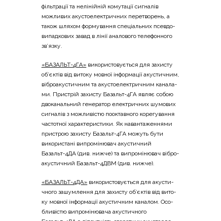
філь­тра­ції та нелі­ній­ній кому­та­ції сигна­лів
можли­вих аку­сто­еле­ктри­чних пере­тво­рень, а
також шля­хом фор­му­ва­н­ня спе­ці­аль­них псев­до­
ви­пад­ко­вих завад в лінії ана­ло­во­го теле­фон­но­го
зв’язку.
«БАЗАЛЬТ-4ГА»
вико­ри­сто­ву­є­ться для захи­сту
об’єктів від вито­ку мов­ної інфор­ма­ції аку­сти­чним,
вібро­аку­сти­чним та аку­сто­еле­ктри­чним кана­ла­
ми. При­стрій захи­сту Базальт-4ГА являє собою
дво­ка­наль­ний гене­ра­тор еле­ктри­чних шумо­вих
сигна­лів з можли­ві­стю пооктав­но­го коре­гу­ва­н­ня
часто­тної хара­кте­ри­сти­ки. Як наван­та­же­н­ня­ми
при­строю захи­сту Базальт-4ГА можуть бути
вико­ри­ста­ні випро­мі­ню­вач аку­сти­чний
Базальт-4ДА (див. ниж­че) та випро­мі­ню­вач вібро­
аку­сти­чний Базальт-4ДВМ (див. нижче).
«БАЗАЛЬТ-4ДА»
вико­ри­сто­ву­є­ться для аку­сти­
чно­го зашум­ле­н­ня для захи­сту об’єктів від вито­
ку мов­ної інфор­ма­ції аку­сти­чним кана­лом. Осо­
бли­ві­стю випро­мі­ню­ва­ча аку­сти­чно­го