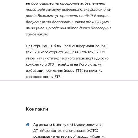
ве доо­пра­цю­ва­ти про­грам­не забез­пе­че­н­ня
при­стро­їв захи­сту цифро­вих теле­фон­них апа­
ра­тів Базальт-31, про­ве­сти необ­хі­дні випро­
бо­ву­ва­н­ня та допов­ни­ти наяв­ні техні­чні умо­
ви за умо­ви укла­де­н­ня від­по­від­но­го дого­во­ру із
замовником.
Для отри­ма­н­ня більш пов­ної інфор­ма­ції (основ­ні
техні­чні хара­кте­ри­сти­ки, наяв­ність техні­чних
умов, наяв­ність екс­пер­тно­го виснов­ку) від­но­сно
кон­кре­тно­го ЗТЗІ пере­йдіть на його вклад­ку,
вибрав­ши поси­ла­н­ня (назву ЗТЗІ) на поча­тку
коро­тко­го опи­су ЗТЗІ.
Контакти
Адреса
м.Київ, вул.М.Максимовича, 2
ДП «Укрспецтехніка система» (УСТС)
розташоване на території заводу «Квант»,