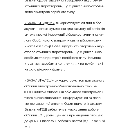
Базальт-4ДА є від­су­тність зво­ро­тних аку­сто­еле­
ктри­чних пере­тво­рень, що є уні­каль­ною осо­бли­
ві­стю при­стро­їв поді­бно­го типу.
«БАЗАЛЬТ-4ДВМ»
вико­ри­сто­ву­є­ться для вібро­
аку­сти­чно­го зашум­ле­н­ня для захи­сту об’єктів від
вито­ку мов­ної інфор­ма­ції вібро­аку­сти­чним кана­
лом. Осо­бли­ві­стю випро­мі­ню­ва­ча вібро­аку­сти­
чно­го Базальт-4ДВМ є від­су­тність зво­ро­тних аку­
сто­еле­ктри­чних пере­тво­рень, що є уні­каль­ною
осо­бли­ві­стю при­стро­їв поді­бно­го типу. Ком­пле­
кту­ва­ти­ся засо­ба­ми крі­пле­н­ня як на тру­би, так і
на скло вікон­них фрамуг.
«БАЗАЛЬТ-5ГЕШ»
вико­ри­сто­ву­є­ться для захи­сту
об’єктів еле­ктрон­но-обчи­слю­валь­ної техні­ки
(ЕОТ) шля­хом ство­ре­н­ня об’ємного еле­ктро­ма­гні­
тно­го випро­мі­ню­ва­н­ня, що фор­му­є­ться за допо­
мо­гою рамо­чної анте­ни. Один при­стрій захи­сту
Базальт-5ГЕШ забез­пе­чує маску­ва­н­ня робо­ти
об’єктів ЕОТ, роз­мі­ще­них в при­мі­щен­ні пло­щею
до 40 м2 в діа­па­зо­ні робо­чих частот (0,1 – 1000,0)
МГц.