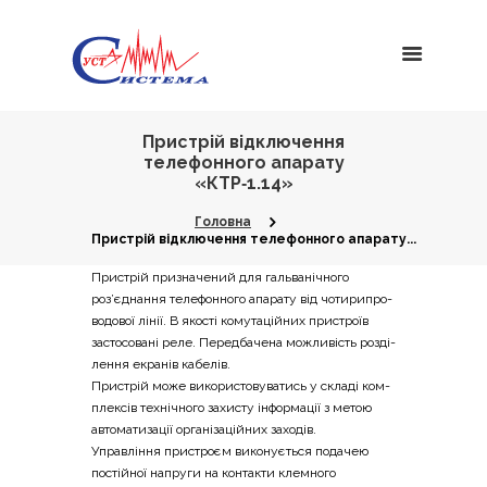
Пристрій відключення
телефонного апарату
«КТР‑1.14»
Головна
Пристрій відключення телефонного апарату...
При­стрій при­зна­че­ний для галь­ва­ні­чно­го
роз’єднання теле­фон­но­го апа­ра­ту від чоти­ри­про­
во­до­вої лінії. В яко­сті кому­та­цій­них при­стро­їв
засто­со­ва­ні реле. Перед­ба­че­на можли­вість роз­ді­
ле­н­ня екра­нів кабелів.
При­стрій може вико­ри­сто­ву­ва­тись у скла­ді ком­
пле­ксів техні­чно­го захи­сту інфор­ма­ції з метою
авто­ма­ти­за­ції орга­ні­за­цій­них заходів.
Управ­лі­н­ня при­стро­єм вико­ну­є­ться пода­чею
постій­ної напру­ги на кон­та­кти клем­но­го