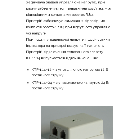
з’єднувача (нада­лі управ­ля­ю­ча напру­га), при
цьо­му забез­пе­чу­є­ться галь­ва­ні­чна розв’язка між
від­по­від­ни­ми кон­та­кта­ми розе­ток RJ14.
При­стрій забез­пе­чує зами­ка­н­ня від­по­від­них
кон­та­ктів розе­ток RJ14 при від­су­тно­сті управ­ля­ю­
чої напруги.
При пода­чі управ­ля­ю­чої напру­ги під­сві­чу­ва­н­ня
інди­ка­то­ра на при­строї вка­зує на її наявність.
При­стрій від­клю­че­н­ня теле­фон­но­го апа­ра­ту
КТР‑1.14 випу­ска­є­ться в двох виконаннях:
КТР‑1.14–12 – з управ­ля­ю­чою напру­гою 12 В
постій­но­го струму;
КТР‑1.14–24 – з управ­ля­ю­чою напру­гою 24 В
постій­но­го струму.