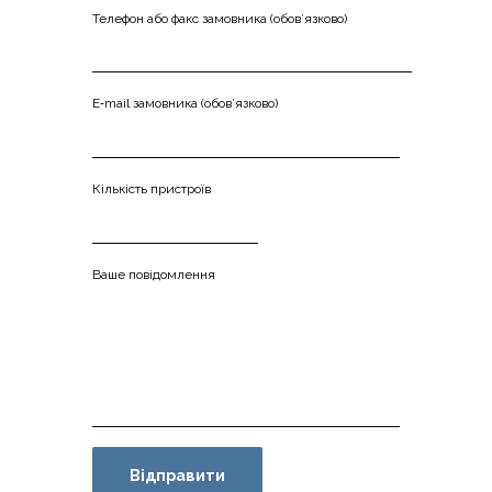
Теле­фон або факс замов­ни­ка (обо­в’яз­ко­во)
Е‑mail замов­ни­ка (обо­в’яз­ко­во)
Кіль­кість пристроїв
Ваше повідомлення