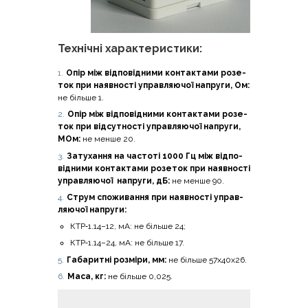
Технічні характеристики:
Опір між від­по­від­ни­ми кон­та­кта­ми розе­
ток при наяв­но­сті управ­ля­ю­чої напру­ги, Ом:
не біль­ше 1.
Опір між від­по­від­ни­ми кон­та­кта­ми розе­
ток при від­су­тно­сті управ­ля­ю­чої напру­ги,
МОм:
не мен­ше 20.
Зату­ха­н­ня на часто­ті 1000 Гц між від­по­
від­ни­ми кон­та­кта­ми розе­ток при наяв­но­сті
управ­ля­ю­чої напру­ги, дБ:
не мен­ше 90.
Струм спо­жи­ва­н­ня при наяв­но­сті управ­
ля­ю­чої напруги:
КТР‑1.14–12, мА: не біль­ше 24;
КТР‑1.14–24, мА: не біль­ше 17.
Габа­ри­тні роз­мі­ри, мм:
не біль­ше 57х40х26.
Маса, кг:
не біль­ше 0,025.