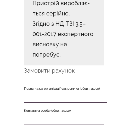
При­стрій виро­бля­є­
ться серійно.
Згі­дно з НД ТЗІ 3.5–
001-2017 екс­пер­тно­го
виснов­ку не
потребує.
Замо­ви­ти рахунок
Пов­на назва орга­ні­за­ції-замов­ни­ка (обо­в’яз­ко­во)
Кон­та­ктна осо­ба (обо­в’яз­ко­во)