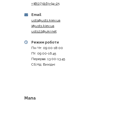
+38(073)163-94-25
Email
usts@usts.kiev.ua
i@usts.kiev.ua
usts22@ukr.net
Режим роботи
Пн-Чт: 09:00-18:00
Пт: 09:00-16:45
Перерва: 13:00-13:45
Сб,Нд: Вихідні
Мапа