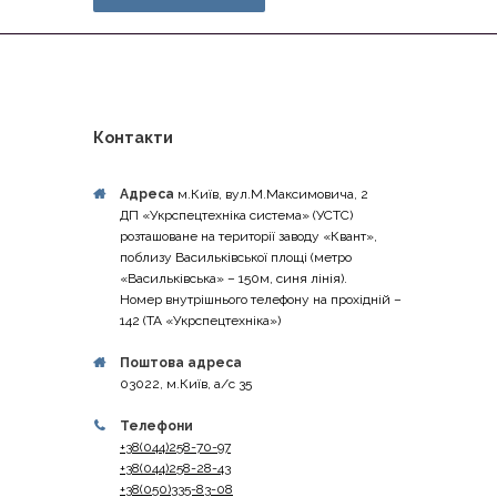
Контакти
Адреса
м.Київ, вул.М.Максимовича, 2
ДП «Укрспецтехніка система» (УСТС)
розташоване на території заводу «Квант»,
поблизу Васильківської площі (метро
«Васильківська» – 150м, синя лінія).
Номер внутрішнього телефону на прохідній –
142 (ТА «Укрспецтехніка»)
Поштова адреса
03022, м.Київ, а/с 35
Телефони
+38(044)258-70-97
+38(044)258-28-43
+38(050)335-83-08